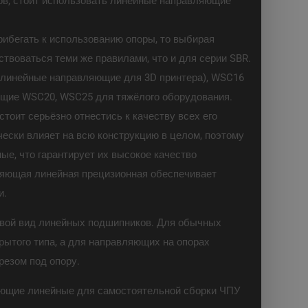
ов, стоит использовать линейные направляющие
прибегать к использованию опоры, то выбирая
твоваться теми же правилами, что и для серии SBR.
 линейные направляющие для 3D принтера), WSC16
щие WSC20, WSC25 для тяжёлого оборудования.
тоит серьёзно отнестись к качеству всех его
ески влияет на всю конструкцию в целом, поэтому
е, что гарантирует их высокое качество
ляющая линейная прецизионная обеспечивает
и.
вой вид линейных подшипников. Для обычных
ытого типа, а для направляющих на опорах
резом под опору.
яющие линейные для самостоятельной сборки ЧПУ