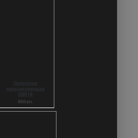
SELECT OPTIONS
ДЕТАЛИ
Линейная
направляющая
SBR16
860грн.