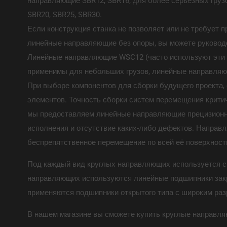
направляющие SBR12, SBR16, для более серьёзных груз
SBR20, SBR25, SBR30.
Если конструкция станка не позволяет или не требует 
линейные направляющие без опоры, вы можете руководс
Линейные направляющие WSC12 (часто используют эти
применимы для небольших грузов, линейные направляю
При выборе компонентов для сборки будущего проекта, с
элементов. Точность сборки систем перемещения критич
мы предоставляем линейные направляющие прецизионны
исполнения и отсутствие каких-либо дефектов. Направ
беспрепятственное перемещение по всей её поверхност
Под каждый вид круглых направляющих используется с
направляющих используются линейные подшипники закр
применяются подшипники открытого типа с широким раз
В нашем магазине вы сможете купить круглые направл