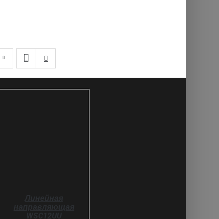
SELECT OPTIONS
ДЕТАЛИ
Линейная
направляющая
WSC12UU