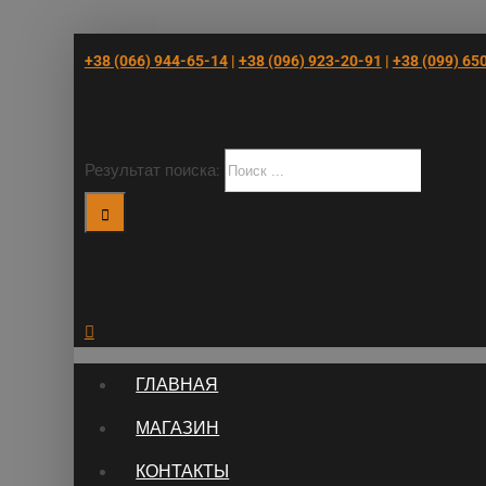
+38 (066) 944-65-14
|
+38 (096) 923-20-91
|
+38 (‎099) 65
Результат поиска:
ГЛАВНАЯ
МАГАЗИН
КОНТАКТЫ