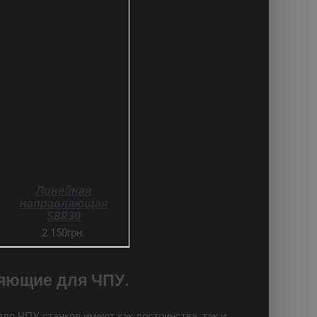
SELECT OPTIONS
ДЕТАЛИ
Линейная
направляющая
SBR30
2 150грн.
яющие для ЧПУ.
я ЧПУ станков имеют как достоинства, так и