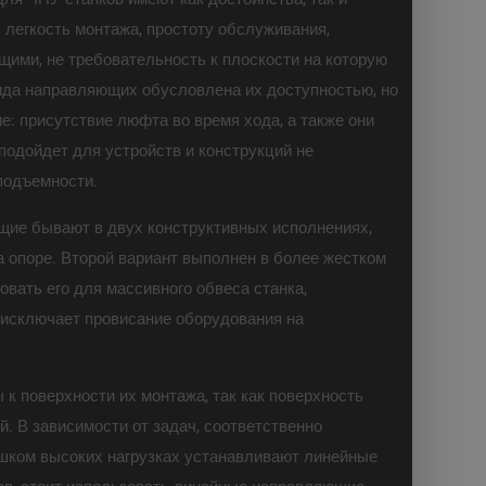
 легкость монтажа, простоту обслуживания,
ими, не требовательность к плоскости на которую
ида направляющих обусловлена их доступностью, но
е: присутствие люфта во время хода, а также они
подойдет для устройств и конструкций не
подъемности.
щие бывают в двух конструктивных исполнениях,
 опоре. Второй вариант выполнен в более жестком
овать его для массивного обвеса станка,
 исключает провисание оборудования на
к поверхности их монтажа, так как поверхность
. В зависимости от задач, соответственно
лишком высоких нагрузках устанавливают линейные