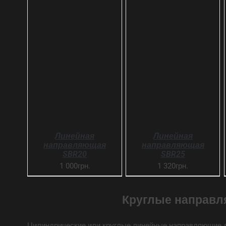
SELECT OPTIONS
SELECT OPTIONS
ДЕТАЛИ
ДЕТАЛИ
Линейная
Линейная
направляющая
направляющая
SBR20
SBR25
1 000грн.
1 320грн.
Круглые направл
Цилиндрические или круглые линейные направляющие дл