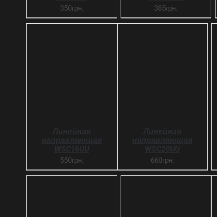
350грн.
385грн.
SELECT OPTIONS
SELECT OPTIONS
ДЕТАЛИ
ДЕТАЛИ
Линейная
Линейная
направляющая
направляющая
WSC16UU
WSC20UU
550грн.
660грн.