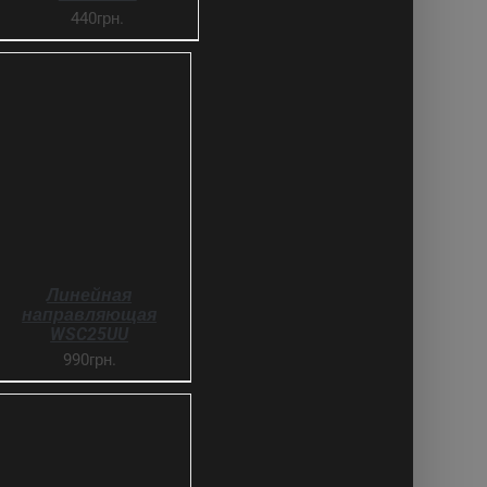
440грн.
SELECT OPTIONS
ДЕТАЛИ
Линейная
направляющая
WSC25UU
990грн.