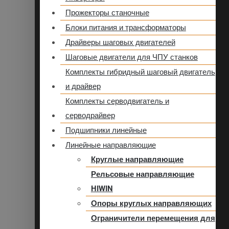
Прожекторы станочные
Блоки питания и трансформаторы
Драйверы шаговых двигателей
Шаговые двигатели для ЧПУ станков
Комплекты гибридный шаговый двигатель
и драйвер
Комплекты серводвигатель и
серводрайвер
Подшипники линейные
Линейные направляющие
Круглые направляющие
Рельсовые направляющие
HIWIN
Опоры круглых направляющих
Ограничители перемещения для