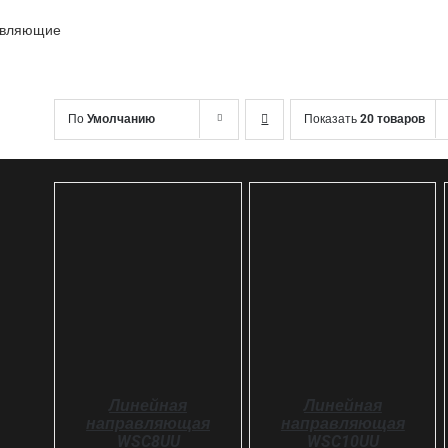
авляющие
По
Умолчанию
Показать
20 товаров
SELECT OPTIONS
SELECT OPTIONS
ДЕТАЛИ
ДЕТАЛИ
Линейная
Линейная
направляющая
направляющая
WSC8UU
WSC10UU