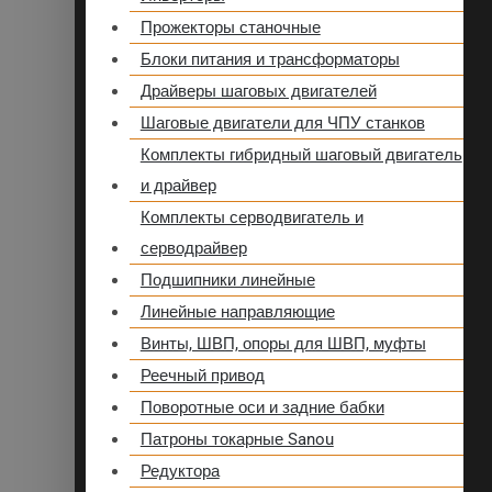
Прожекторы станочные
Блоки питания и трансформаторы
Драйверы шаговых двигателей
Шаговые двигатели для ЧПУ станков
Комплекты гибридный шаговый двигатель
и драйвер
Комплекты серводвигатель и
серводрайвер
Подшипники линейные
Линейные направляющие
Винты, ШВП, опоры для ШВП, муфты
Реечный привод
Поворотные оси и задние бабки
Патроны токарные Sanou
Редуктора