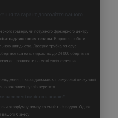
ення та гарант довголіття вашого
ерного гравера, чи потужного фрезерного центру —
ніки:
надлишковим теплом
. В процесі роботи
альною швидкістю. Лазерна трубка генерує
обертаються на швидкостях до 24 000 обертів за
 починає працювати на межі своїх фізичних
холодження, яка за допомогою примусової циркуляції
чно важливих вузлів верстата.
им насосом і ємністю з водою?
уючи акваріумну помпу та ємність із водою. Однак
я вашого бізнесу: