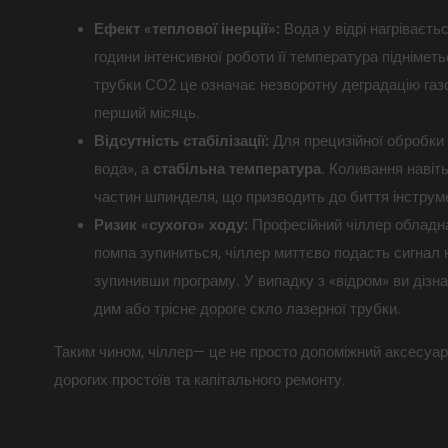
Ефект «теплової інерції»:
Вода у відрі нагріваєть
години інтенсивної роботи її температура підніметь
трубки СО2 це означає незворотну деградацію газо
перший місяць.
Відсутність стабілізації:
Для прецизійної обробки
вода», а
стабільна температура
. Коливання навіт
частин шпинделя, що призводить до биття інструме
Ризик «сухого» ходу:
Професійний чіллер обладна
помпа зупиниться, чіллер миттєво подасть сигнал н
зупинивши програму. У випадку з «відром» ви дізна
дим або трісне дороге скло лазерної трубки.
Таким чином, чіллер— це не просто допоміжний аксесуар
дорогих простоїв та капітального ремонту.