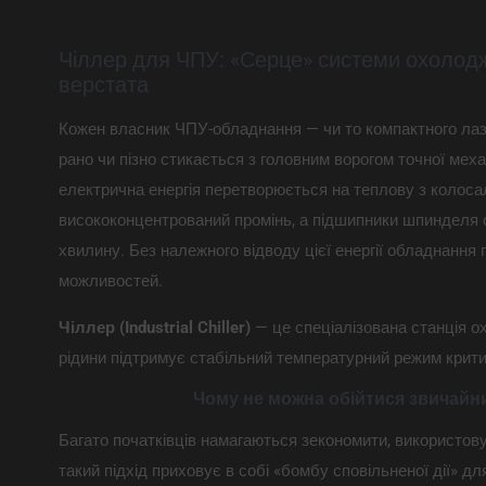
Чіллер для ЧПУ: «Серце» системи охолодж
верстата
Кожен власник ЧПУ-обладнання — чи то компактного лаз
рано чи пізно стикається з головним ворогом точної меха
електрична енергія перетворюється на теплову з колос
висококонцентрований промінь, а підшипники шпинделя 
хвилину. Без належного відводу цієї енергії обладнання
можливостей.
Чіллер (Industrial Chiller)
— це спеціалізована станція о
рідини підтримує стабільний температурний режим крити
Чому не можна обійтися звичайн
Багато початківців намагаються зекономити, використов
такий підхід приховує в собі «бомбу сповільненої дії» дл