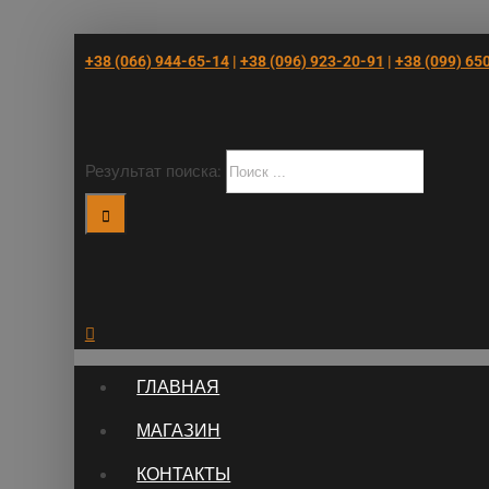
+38 (066) 944-65-14
|
+38 (096) 923-20-91
|
+38 (‎099) 65
Результат поиска:
ГЛАВНАЯ
МАГАЗИН
КОНТАКТЫ