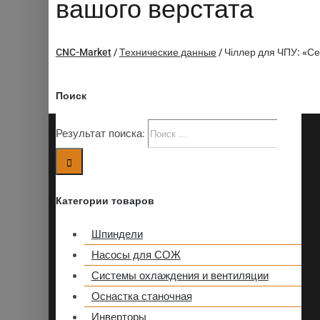
вашого верстата
CNC-Market
/
Технические данные
/
Чіллер для ЧПУ: «Се
Поиск
Результат поиска:
Категории товаров
Шпиндели
Насосы для СОЖ
Системы охлаждения и вентиляции
Оснастка станочная
Инверторы