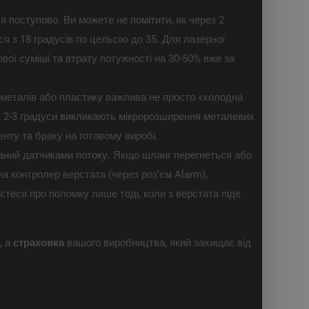
ся поступово. Ви можете не помітити, як через 2
ся з 18 градусів по цельсію до 35. Для лазерної
вої суміші та втрату потужності на 30-50% вже за
 металів або пластику важлива не просто «холодна
ь 2-3 градуси викликають мікророзширення металевих
нту та браку на готовому виробі.
ний датчиками потоку. Якщо шланг перегнеться або
а контролер верстата (через роз’єм Alarm),
єтеся про поломку лише тоді, коли з верстата піде
, а
страховка
вашого виробництва, який захищає від