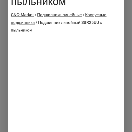
пыльником
CNC-Market
/
Подшипники линейные
/
Корпусные
подшипники
/
Подшипник линейный SBR25UU с
пыльником