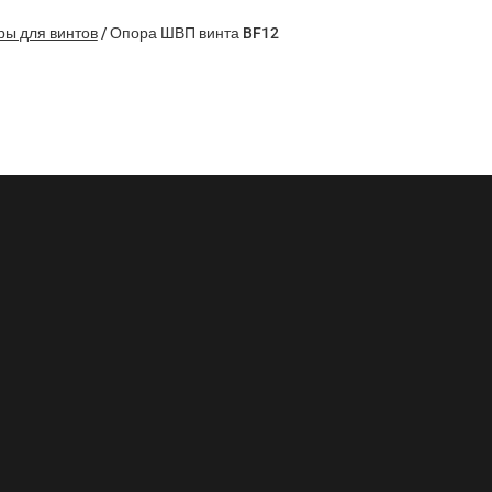
ы для винтов
/
Опора ШВП винта BF12