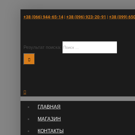
+38 (066) 944-65-14
|
+38 (096) 923-20-91
|
+38 (‎099) 65
Результат поиска:
ГЛАВНАЯ
МАГАЗИН
КОНТАКТЫ