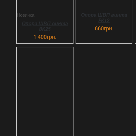
Опора ШВП винта
Новинка
FK12
Опора ШВП винта
660
грн.
BK25
1 400
грн.
ДЕТАЛИ