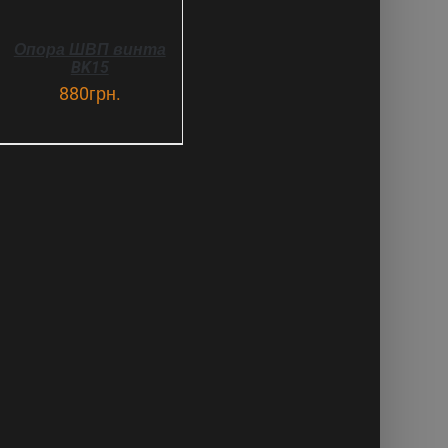
Опора ШВП винта
BK15
880
грн.