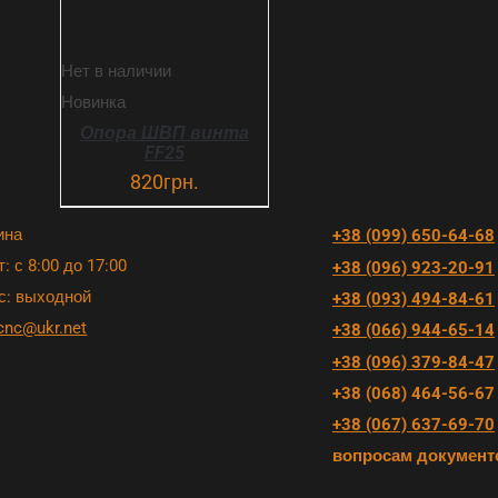
Нет в наличии
Новинка
Опора ШВП винта
FF25
820
грн.
ина
+38 (099) 650-64-68
: с 8:00 до 17:00
+38 (096) 923-20-91
с: выходной
+38 (093) 494-84-61
cnc@ukr.net
+38 (066) 944-65-14
+38 (096) 379-84-47
+38 (068) 464-56-67
+38 (067) 637-69-70
вопросам документ