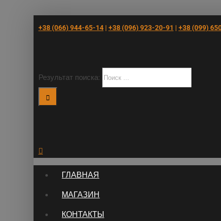
+38 (066) 944-65-14
|
+38 (096) 923-20-91
|
+38 (‎099) 65
Результат поиска:
ГЛАВНАЯ
МАГАЗИН
КОНТАКТЫ