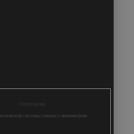
Описание
матической системы смазки с манометром
: