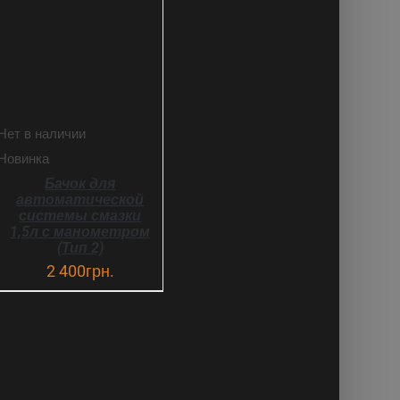
Нет в наличии
Новинка
Бачок для
автоматической
системы смазки
1,5л с манометром
(Тип 2)
2 400
грн.