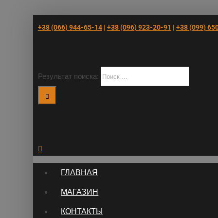
+38 (066) 944-65-14
|
+38 (096) 923-20-91
|
+38 (‎099) 65
Результат поиска:
ГЛАВНАЯ
МАГАЗИН
КОНТАКТЫ