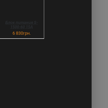
Блок питания S-
1500-60 15А
6 830
грн.