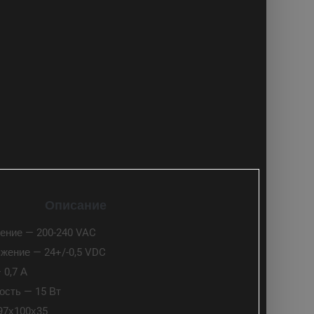
Описание
ение — 200-240 VAC
жение — 24+/-0,5 VDC
 0,7 А
сть — 15 Вт
97х100х35