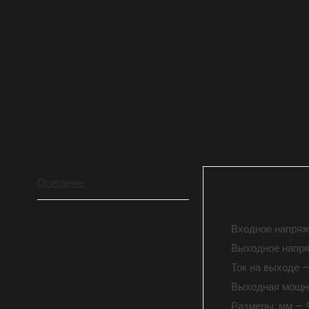
Описание
Входное напряж
Выходное напря
Ток на выходе —
Выходная мощно
Размеры, мм — 