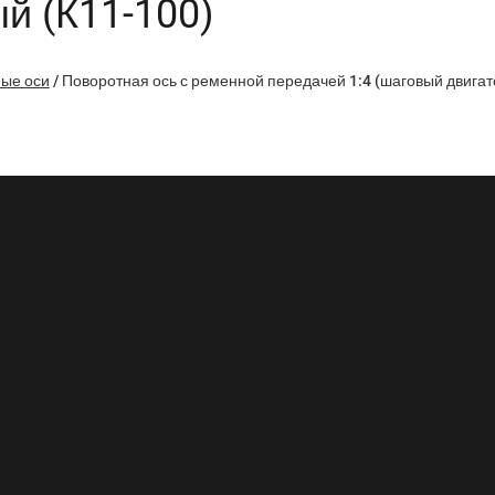
й (К11-100)
ые оси
/
Поворотная ось с ременной передачей 1:4 (шаговый двигат