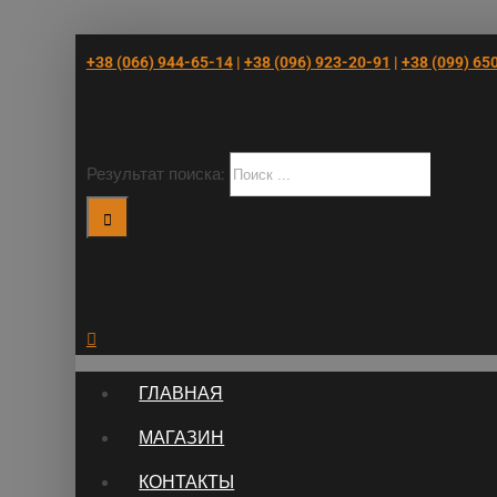
+38 (066) 944-65-14
|
+38 (096) 923-20-91
|
+38 (‎099) 65
Результат поиска:
ГЛАВНАЯ
МАГАЗИН
КОНТАКТЫ