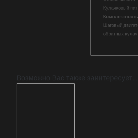
Кулачковый пат
Комплектность
Шаговый двигате
обратных кулач
Возможно Вас также заинтересует…
В КОРЗИНУ