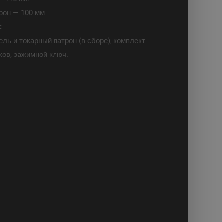
рон — 100 мм
:
ль и токарный патрон (в сборе), комплект
ков, зажимной ключ.