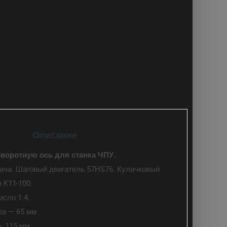
Описание
оворотную ось для станка ЧПУ.
ача. Шаговый двигатель 57HS76. Кулачковый
 К11-100.
сло 1:4.
ра — 65 мм
— 115 мм