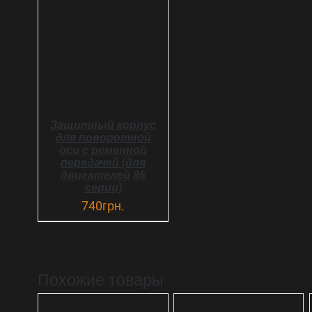
ДЕТАЛИ
Защитный корпус
для поворотной
оси с ременной
передачей (для
двигателей 86
серии)
740
грн.
Похожие товары