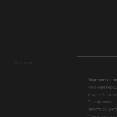
Описание
Комплект на п
Ременная перед
токарный патрон
Передаточное чи
Высота до цент
Общая высота 