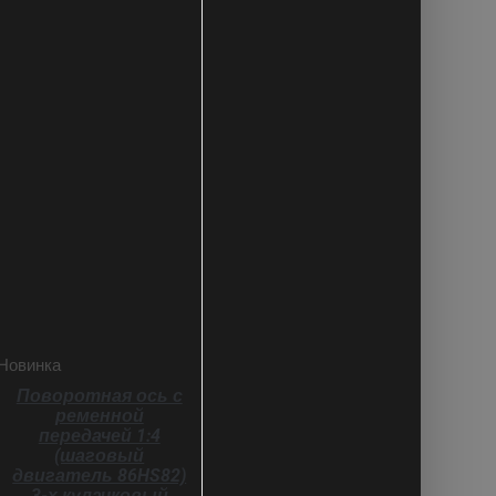
В КОРЗИНУ
ДЕТАЛИ
Новинка
Поворотная ось с
ременной
передачей 1:4
(шаговый
двигатель 86HS82)
3-х кулачковый