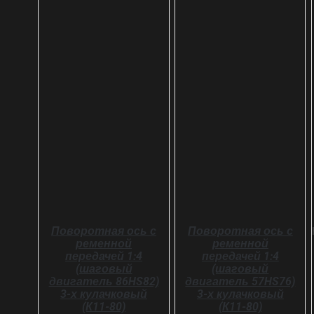
В КОРЗИНУ
В КОРЗИНУ
ДЕТАЛИ
ДЕТАЛИ
Поворотная ось с
Поворотная ось с
ременной
ременной
передачей 1:4
передачей 1:4
(шаговый
(шаговый
двигатель 86HS82)
двигатель 57HS76)
3-х кулачковый
3-х кулачковый
(К11-80)
(К11-80)