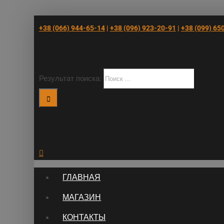
+38 (066) 944-65-14
|
+38 (096) 923-20-91
|
+38 (‎099) 65
Результат поиска:
ГЛАВНАЯ
МАГАЗИН
КОНТАКТЫ