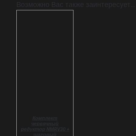
Возможно Вас также заинтересует…
ВЫБРАТЬ ...
ДЕТАЛИ
Комплект
червячный
редуктор NMRV30 +
шаговый