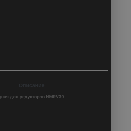
Описание
дная для редукторов NMRV30