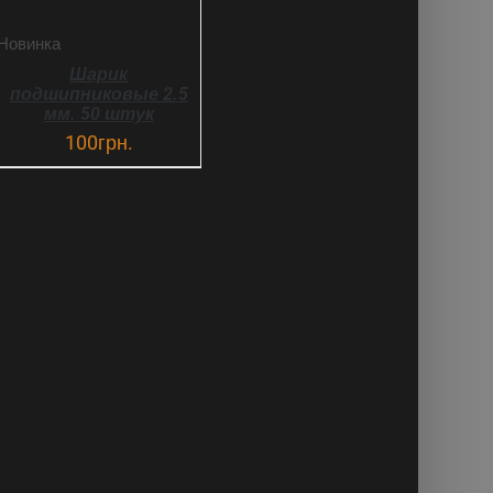
Новинка
Шарик
подшипниковые 2.5
мм. 50 штук
100
грн.