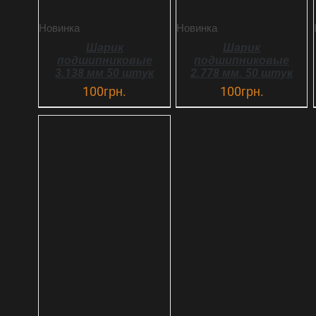
Новинка
Новинка
Шарик
Шарик
подшипниковые
подшипниковые
3.138 мм 50 штук
2.778 мм. 50 штук
100
грн.
100
грн.
В КОРЗИНУ
ДЕТАЛИ