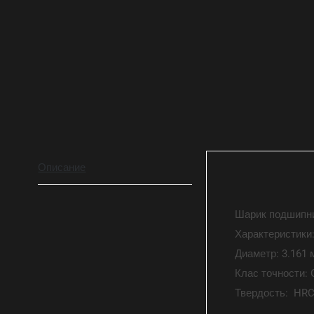
Новинка
Описание
Шарик подшипни
Характеристики
Диаметр: 3.161 
Клас точности: 
Твердость: HRC