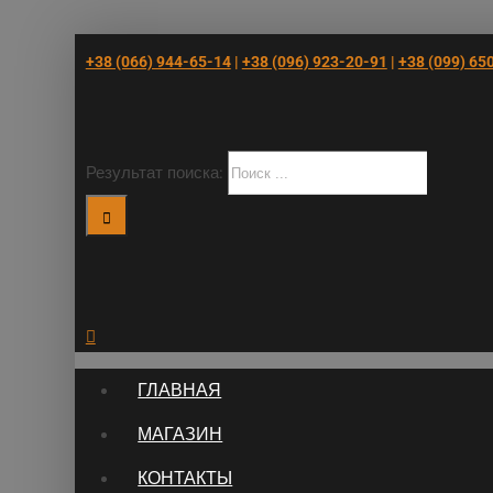
+38 (066) 944-65-14
|
+38 (096) 923-20-91
|
+38 (‎099) 65
Результат поиска:
ГЛАВНАЯ
МАГАЗИН
КОНТАКТЫ