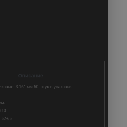
Описание
ковые: 3.161 мм 50 штук в упаковке.
:
мм.
G10
 62-65