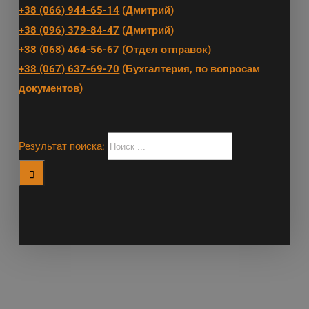
+38 (066) 944-65-14
(Дмитрий)
+38 (096) 379-84-47
(Дмитрий)
+38 (068) 464-56-67 (Отдел отправок)
+38 (067) 637-69-70
(Бухгалтерия, по вопросам
документов)
Результат поиска: