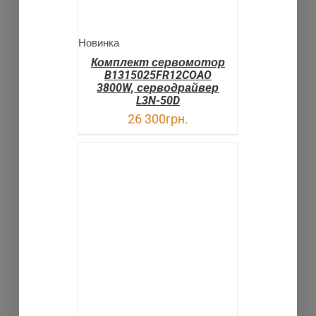
Новинка
Комплект сервомотор
B1315025FR12COAO
3800W, серводрайвер
L3N-50D
26 300
грн.
В КОРЗИНУ
ДЕТАЛИ