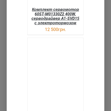
Комплект сервомотор
60ST-M01330Z2 400W,
серводрайвер A1-SVD15
с электротормозом
12 500
грн.
В КОРЗИНУ
ДЕТАЛИ