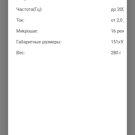
Частота(Гц):
до 200 кГц
Ток:
от 2,0 до 7,
Микрошаг:
16 режимов 
Габаритные размеры:
151х97х48
Вес:
280 г