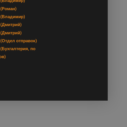
(Владимир)
(Роман)
(Владимир)
(Дмитрий)
(Дмитрий)
 (Отдел отправок)
(Бухгалтерия, по
ов)