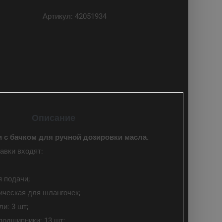
Артикул:
42051934
Описание
и с бачком для ручной дозировки масла.
авки входят:
я подачи;
ическая для шлангочек;
и: 3 шт;
подшипники: 13 шт;