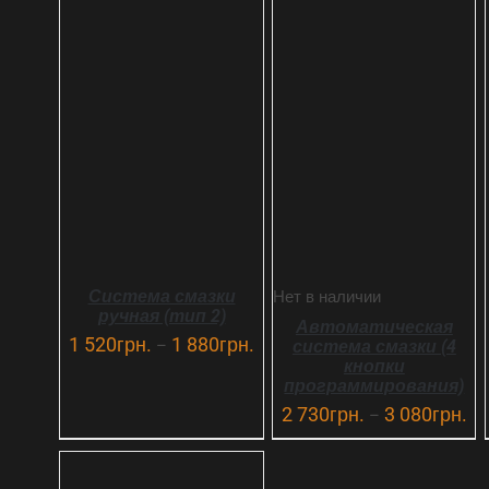
ВЫБРАТЬ ...
ДЕТАЛИ
ДЕТАЛИ
Система смазки
Нет в наличии
ручная (тип 2)
Автоматическая
1 520
грн.
1 880
грн.
–
система смазки (4
кнопки
программирования)
2 730
грн.
3 080
грн.
–