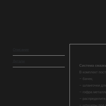
Описание
Детали
Система смазк
В комплект пост
– бачек;
– шлангочки дл
– гофра металл
– распределител
– штуцеры под 