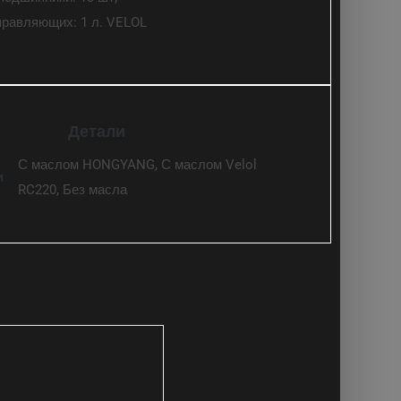
правляющих: 1 л. VELOL
Детали
С маслом HONGYANG, С маслом Velol
и
RC220, Без масла