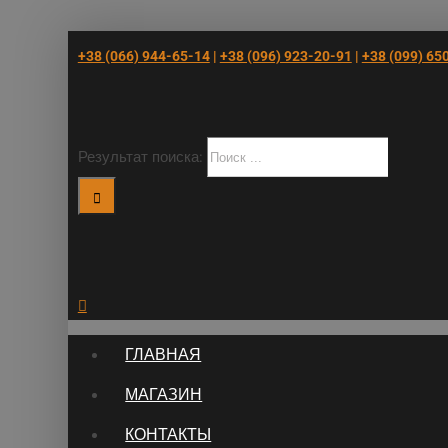
+38 (066) 944-65-14
|
+38 (096) 923-20-91
|
+38 (‎099) 65
Результат поиска:
ГЛАВНАЯ
МАГАЗИН
КОНТАКТЫ