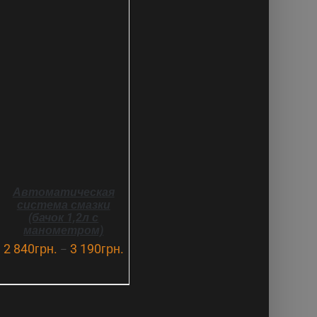
ВЫБРАТЬ ...
ДЕТАЛИ
Автоматическая
система смазки
(бачок 1,2л с
манометром)
2 840
грн.
3 190
грн.
–