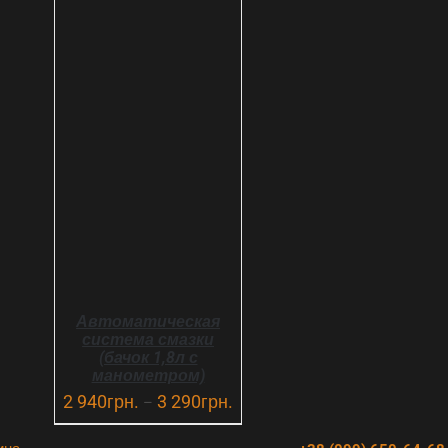
ВЫБРАТЬ ...
ДЕТАЛИ
Автоматическая
система смазки
(бачок 1,8л с
манометром)
2 940
грн.
3 290
грн.
–