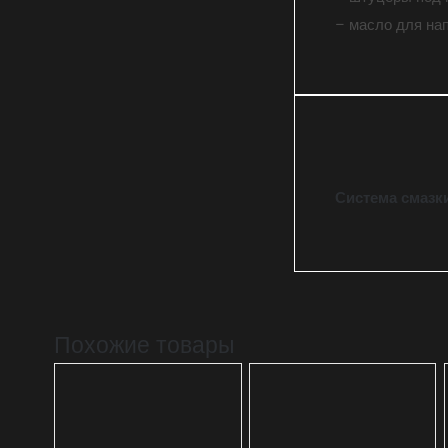
– масло для на
Система смазк
Похожие товары