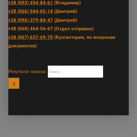
+38 (093) 494-84-61
(Владимир)
+38 (066) 944-65-14
(Дмитрий)
+38 (096) 379-84-47
(Дмитрий)
+38 (068) 464-56-67 (Отдел отправок)
+38 (067) 637-69-70
(Бухгалтерия, по вопросам
документов)
Результат поиска: