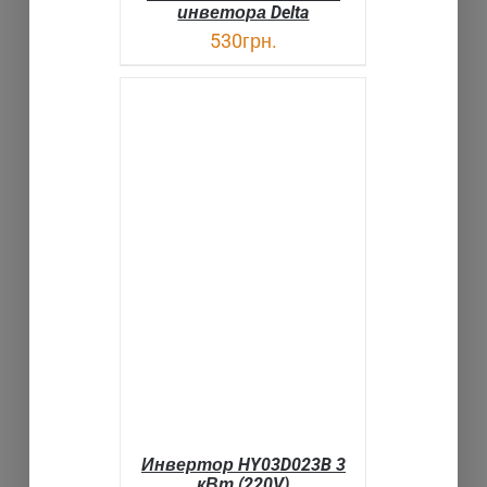
инветора Delta
530
грн.
В КОРЗИНУ
ДЕТАЛИ
Инвертор HY03D023B 3
кВт (220V)