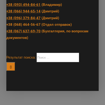
+38 (093) 494-84-61
(Владимир)
+38 (066) 944-65-14
(Дмитрий)
+38 (096) 379-84-47
(Дмитрий)
+38 (068) 464-56-67 (Отдел отправок)
+38 (067) 637-69-70
(Бухгалтерия, по вопросам
документов)
Результат поиска: