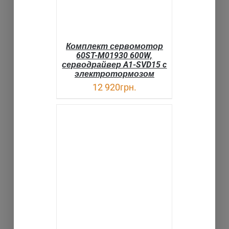
Комплект сервомотор
60ST-M01930 600W,
серводрайвер A1-SVD15 c
электротормозом
12 920
грн.
В КОРЗИНУ
ДЕТАЛИ