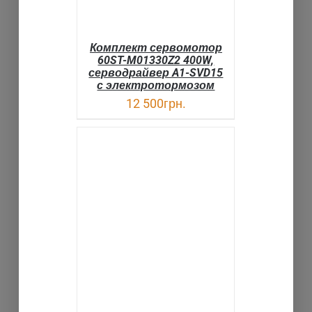
Комплект сервомотор
60ST-M01330Z2 400W,
серводрайвер A1-SVD15
с электротормозом
12 500
грн.
В КОРЗИНУ
ДЕТАЛИ