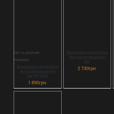
В КОРЗИНУ
ДЕТАЛИ
ДЕТАЛИ
Комплект проводки
Нет в наличии
до сервоприводу
Новинка
8м
Комплект проводки
2 730
грн.
до сервоприводу
4м (P100S)
1 890
грн.