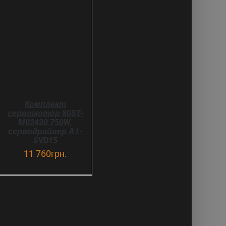
В КОРЗИНУ
ДЕТАЛИ
Комплект
сервомотор 80ST-
M02430 750W,
серводрайвер А1-
SVD15
11 760
грн.