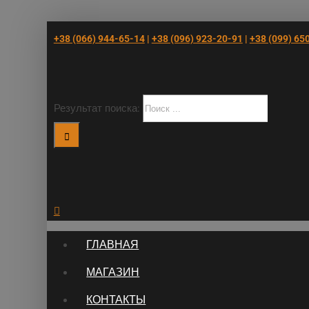
+38 (066) 944-65-14
|
+38 (096) 923-20-91
|
+38 (‎099) 65
Результат поиска:
ГЛАВНАЯ
МАГАЗИН
КОНТАКТЫ