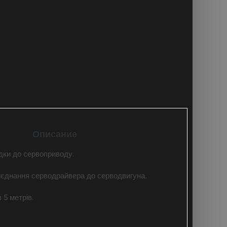
Описание
дки до сервоприводу.
иєднання серводрайвера до серводвигуна.
 5 метрів.