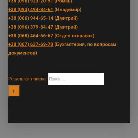
+38 (096) 923-20-91
(Роман)
+38 (093) 494-84-61
(Владимир)
+38 (066) 944-65-14
(Дмитрий)
+38 (096) 379-84-47
(Дмитрий)
+38 (068) 464-56-67 (Отдел отправок)
+38 (067) 637-69-70
(Бухгалтерия, по вопросам
документов)
Результат поиска: