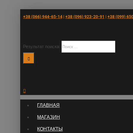
+38 (066) 944-65-14
|
+38 (096) 923-20-91
|
+38 (‎099) 65
Результат поиска:
ГЛАВНАЯ
МАГАЗИН
КОНТАКТЫ