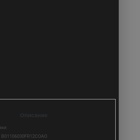
Описание
вки:
ь В01106030FR12COAO