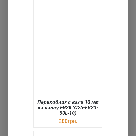
В КОРЗИНУ
ДЕТАЛИ
Переходник с вала 10 мм
на цангу ER20 (С25-ER20-
50L-10)
280
грн.