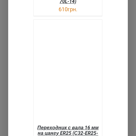
70L-14)
610
грн.
В КОРЗИНУ
ДЕТАЛИ
Переходник с вала 16 мм
на цангу ER25 (С32-ER25-