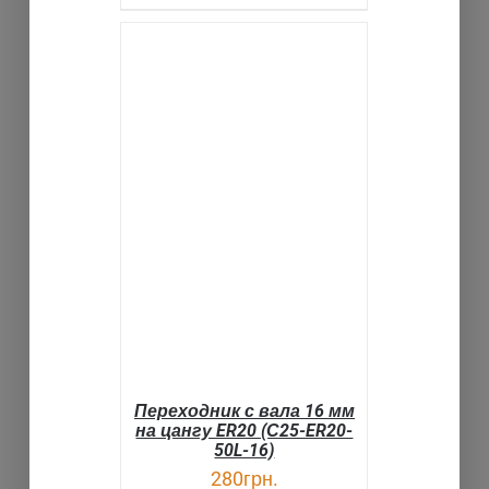
В КОРЗИНУ
ДЕТАЛИ
Переходник с вала 16 мм
на цангу ER20 (С25-ER20-
50L-16)
280
грн.