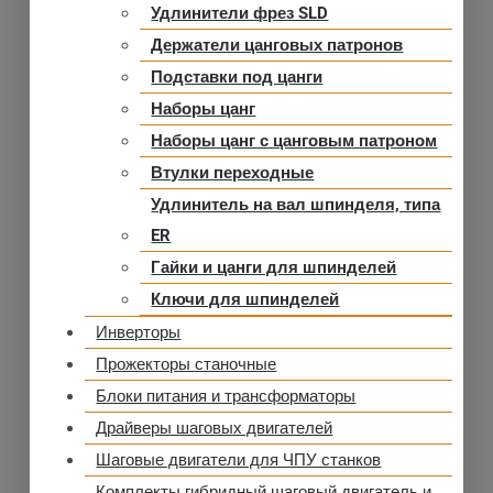
Удлинители фрез SLD
Держатели цанговых патронов
Подставки под цанги
Наборы цанг
Наборы цанг с цанговым патроном
Втулки переходные
Удлинитель на вал шпинделя, типа
ER
Гайки и цанги для шпинделей
Ключи для шпинделей
Инверторы
Прожекторы станочные
Блоки питания и трансформаторы
Драйверы шаговых двигателей
Шаговые двигатели для ЧПУ станков
Комплекты гибридный шаговый двигатель и