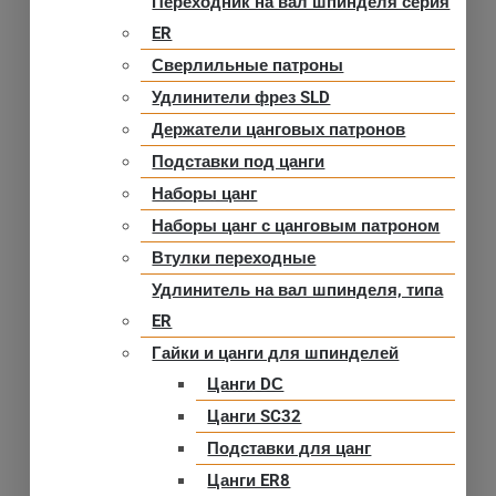
Переходник на вал шпинделя серия
ER
Сверлильные патроны
Удлинители фрез SLD
Держатели цанговых патронов
Подставки под цанги
Наборы цанг
Наборы цанг с цанговым патроном
Втулки переходные
Удлинитель на вал шпинделя, типа
ER
Гайки и цанги для шпинделей
Цанги DС
Цанги SC32
Подставки для цанг
Цанги ER8