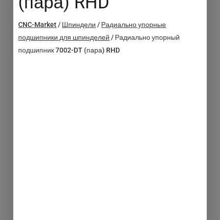
(пара) RHD
CNC-Market
/
Шпиндели
/
Радиально упорные
подшипники для шпинделей
/
Радиально упорный
подшипник 7002-DT (пара) RHD