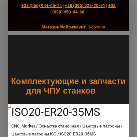
+38 (066) 944-65-14
|
+38 (096) 923-20-91
|
+38
(‎099) 650-64-68
Магазин
Мой аккаунт
Корзина
Комплектующие и запчасти
для ЧПУ станков
ISO20-ER20-35MS
CNC-Market
/
Оснастка станочная
/
Цанговые патроны
/
Цанговые патроны ISO
/
ISO20-ER20-35MS