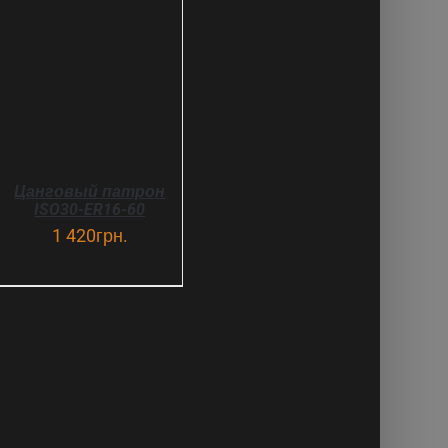
ДЕТАЛИ
Цанговый патрон
ISO30-ER16-60
1 420
грн.