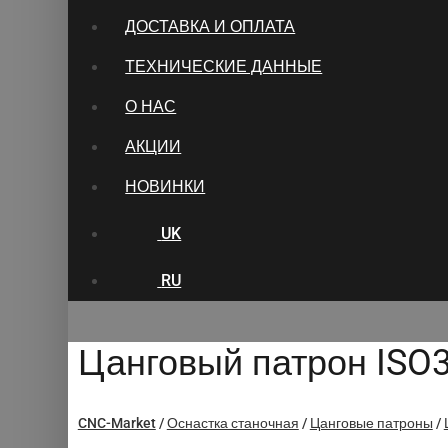
ДОСТАВКА И ОПЛАТА
ТЕХНИЧЕСКИЕ ДАННЫЕ
О НАС
АКЦИИ
НОВИНКИ
UK
RU
Цанговый патрон ISO3
CNC-Market
/
Оснастка станочная
/
Цанговые патроны
/