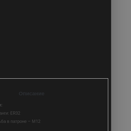
Описание
и:
нги: ER32
ьба в патроне – М12