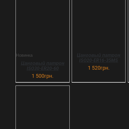
В КОРЗИНУ
ДЕТАЛИ
ДЕТАЛИ
Цанговый патрон
Новинка
ISO20-ER16-35MS
Цанговый патрон
1 520
грн.
ISO30-ER20-60
1 500
грн.