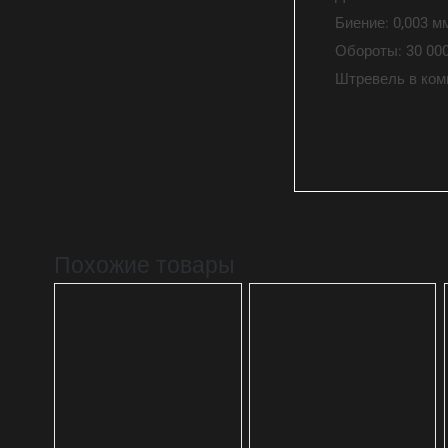
Биение: 0,003 м
Обороты: 30 00
Штревель в ком
Похожие товары
В КОРЗИНУ