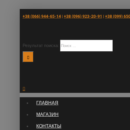
+38 (066) 944-65-14
|
+38 (096) 923-20-91
|
+38 (‎099) 65
Результат поиска:
ГЛАВНАЯ
МАГАЗИН
КОНТАКТЫ