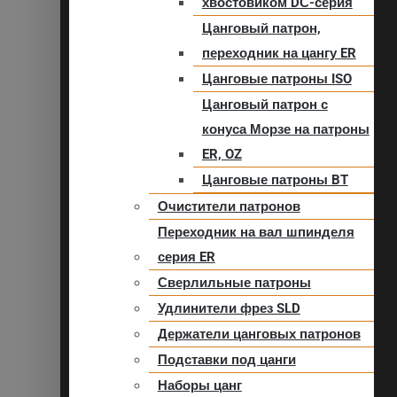
хвостовиком DС-серия
Цанговый патрон,
переходник на цангу ER
Цанговые патроны ISO
Цанговый патрон с
конуса Морзе на патроны
ER, OZ
Цанговые патроны BT
Очистители патронов
Переходник на вал шпинделя
серия ER
Сверлильные патроны
Удлинители фрез SLD
Держатели цанговых патронов
Подставки под цанги
Наборы цанг