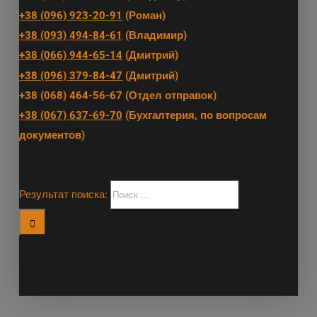
+38 (096) 923-20-91
(Роман)
+38 (093) 494-84-61
(Владимир)
+38 (066) 944-65-14
(Дмитрий)
+38 (096) 379-84-47
(Дмитрий)
+38 (068) 464-56-67 (Отдел отправок)
+38 (067) 637-69-70
(Бухгалтерия, по вопросам
документов)
Результат поиска: