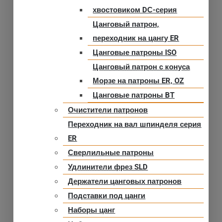
хвостовиком DС-серия
Цанговый патрон,
переходник на цангу ER
Цанговые патроны ISO
Цанговый патрон с конуса
Морзе на патроны ER, OZ
Цанговые патроны BT
Очистители патронов
Переходник на вал шпинделя серия
ER
Сверлильные патроны
Удлинители фрез SLD
Держатели цанговых патронов
Подставки под цанги
Наборы цанг