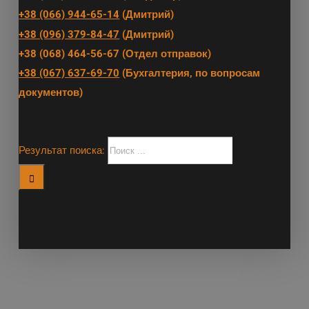
+38 (066) 944-65-14
(Дмитрий)
+38 (096) 379-84-47
(Дмитрий)
+38 (068) 464-56-67 (Отдел отправок)
+38 (067) 637-69-70
(Бухгалтерия, по вопросам
документов)
Результат поиска: