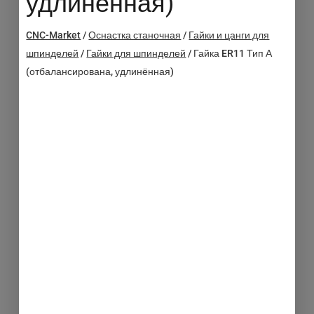
удлинённая)
CNC-Market
/
Оснастка станочная
/
Гайки и цанги для
шпинделей
/
Гайки для шпинделей
/
Гайка ER11 Тип А
(отбалансирована, удлинённая)