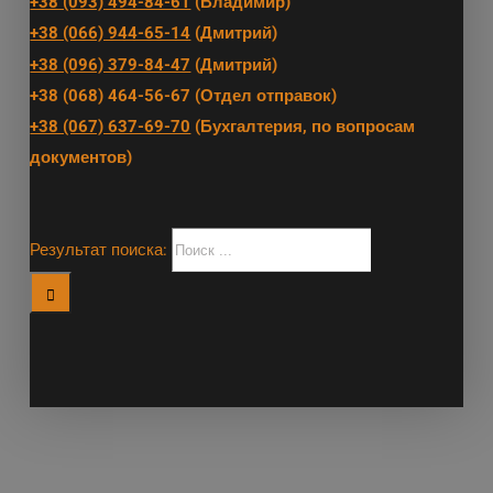
+38 (093) 494-84-61
(Владимир)
+38 (066) 944-65-14
(Дмитрий)
+38 (096) 379-84-47
(Дмитрий)
+38 (068) 464-56-67 (Отдел отправок)
+38 (067) 637-69-70
(Бухгалтерия, по вопросам
документов)
Результат поиска: