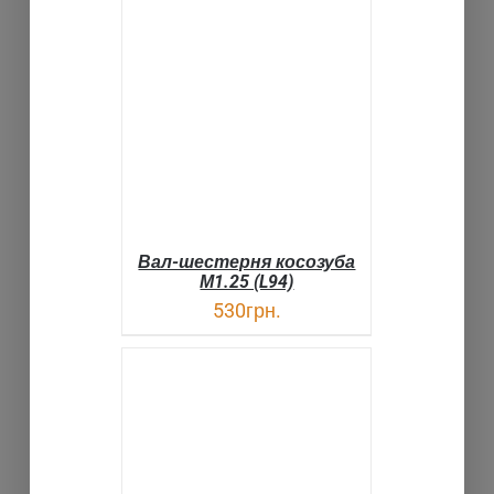
В КОРЗИНУ
ДЕТАЛИ
Вал-шестерня косозуба
М1.25 (L94)
530
грн.