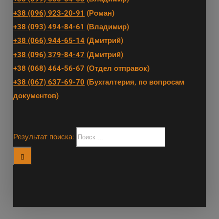
+38 (096) 923-20-91
(Роман)
+38 (093) 494-84-61
(Владимир)
+38 (066) 944-65-14
(Дмитрий)
+38 (096) 379-84-47
(Дмитрий)
+38 (068) 464-56-67 (Отдел отправок)
+38 (067) 637-69-70
(Бухгалтерия, по вопросам
документов)
Результат поиска: