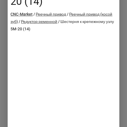
20 (14)
CNC-Market
/
Реечный привод
/
Реечный привод (косой
зуб)
/
Редуктор ременной
/
Шестерня к крепежному узлу
5M-20 (14)