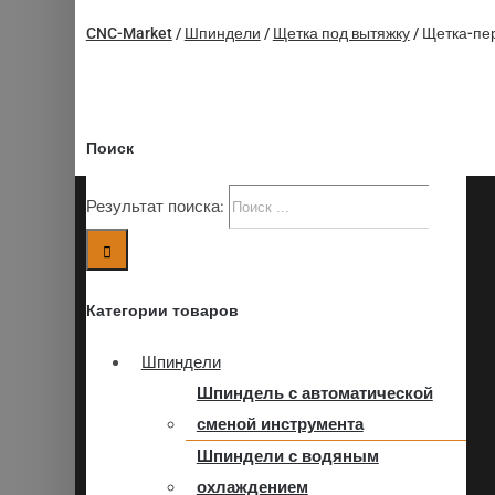
CNC-Market
/
Шпиндели
/
Щетка под вытяжку
/
Щетка-пер
Поиск
Результат поиска:
Категории товаров
Шпиндели
Шпиндель с автоматической
сменой инструмента
Шпиндели с водяным
охлаждением