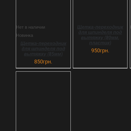
Щетка-переходник
Нет в наличии
для шпинделя под
Новинка
вытяжку (80мм,
пластик)
Щетка-переходник
для шпинделя под
950
грн.
вытяжку (85мм)
850
грн.
ДЕТАЛИ