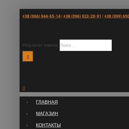
+38 (066) 944-65-14
|
+38 (096) 923-20-91
|
+38 (‎099) 65
Результат поиска:
ГЛАВНАЯ
МАГАЗИН
КОНТАКТЫ