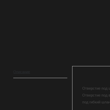
Описание
Отверстие под 
Отверстие под 
под гибкий шлан