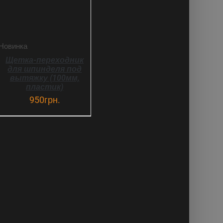
Новинка
Щетка-переходник
для шпинделя под
вытяжку (100мм,
пластик)
950
грн.