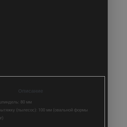
Описание
шпиндель: 80 мм
вытяжку (пылесос): 100 мм (овальной формы
г)