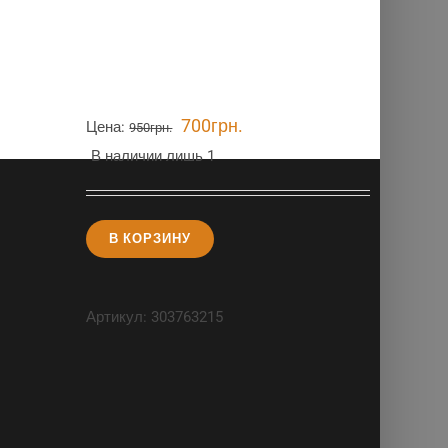
700
грн.
Цена:
950
грн.
В наличии лишь 1
В КОРЗИНУ
Артикул:
303763215