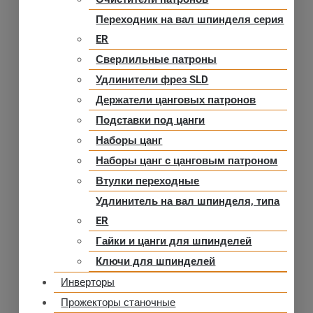
Переходник на вал шпинделя серия
ER
Сверлильные патроны
Удлинители фрез SLD
Держатели цанговых патронов
Подставки под цанги
Наборы цанг
Наборы цанг с цанговым патроном
Втулки переходные
Удлинитель на вал шпинделя, типа
ER
Гайки и цанги для шпинделей
Ключи для шпинделей
Инверторы
Прожекторы станочные