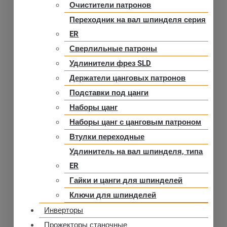
Очистители патронов
Переходник на вал шпинделя серия
ER
Сверлильные патроны
Удлинители фрез SLD
Держатели цанговых патронов
Подставки под цанги
Наборы цанг
Наборы цанг с цанговым патроном
Втулки переходные
Удлинитель на вал шпинделя, типа
ER
Гайки и цанги для шпинделей
Ключи для шпинделей
Инверторы
Прожекторы станочные