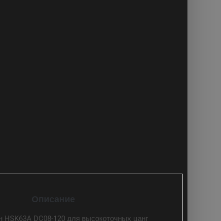
Описание
н HSK63A DC08-120 для высокоточных цанг