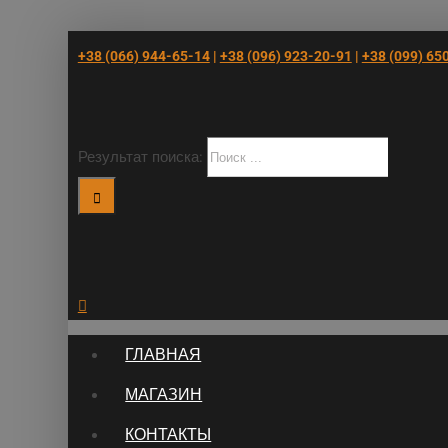
+38 (066) 944-65-14
|
+38 (096) 923-20-91
|
+38 (‎099) 65
Результат поиска:
ГЛАВНАЯ
МАГАЗИН
КОНТАКТЫ