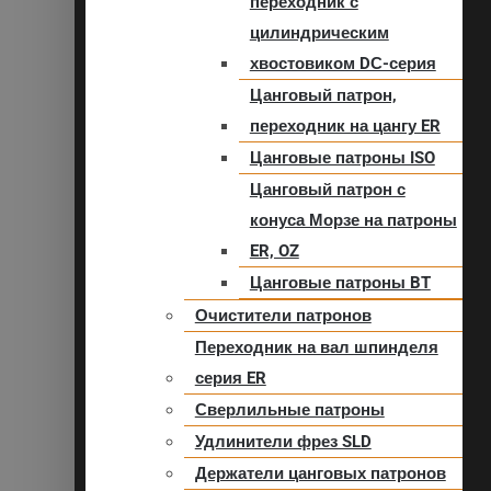
переходник с
цилиндрическим
хвостовиком DС-серия
Цанговый патрон,
переходник на цангу ER
Цанговые патроны ISO
Цанговый патрон с
конуса Морзе на патроны
ER, OZ
Цанговые патроны BT
Очистители патронов
Переходник на вал шпинделя
серия ER
Сверлильные патроны
Удлинители фрез SLD
Держатели цанговых патронов