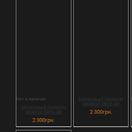
В КОРЗИНУ
ДЕТАЛИ
ДЕТАЛИ
Цанговый патрон
Нет в наличии
HSK63A ER32-80
Цанговый патрон
2 300
грн.
HSK63A ER16-80
2 300
грн.