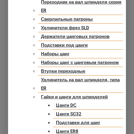
Переходник на вал шпинделя серия
ER
Сверлильные патроны
Удлинители фрез SLD
Держатели цанговых патронов
Подставки под цанги
Наборы цанг
Наборы цанг с цанговым патроном
Втулки переходные
Удлинитель на вал шпинделя, типа
ER
Гайки и цанги для шпинделей
Цанги DС
Цанги SC32
Подставки для цанг
Цанги ER8