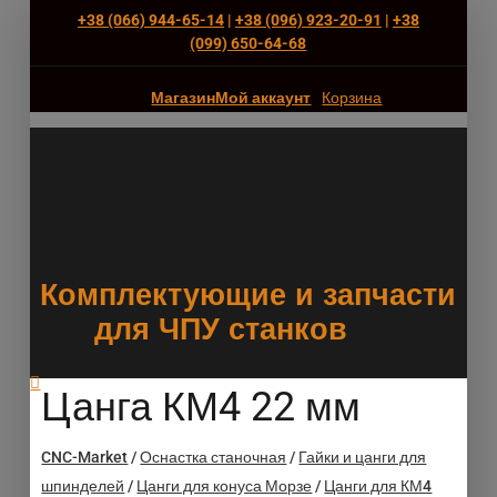
+38 (066) 944-65-14
|
+38 (096) 923-20-91
|
+38
(‎099) 650-64-68
Магазин
Мой аккаунт
Корзина
Комплектующие и запчасти
для ЧПУ станков
Цанга КМ4 22 мм
CNC-Market
/
Оснастка станочная
/
Гайки и цанги для
шпинделей
/
Цанги для конуса Морзе
/
Цанги для КМ4