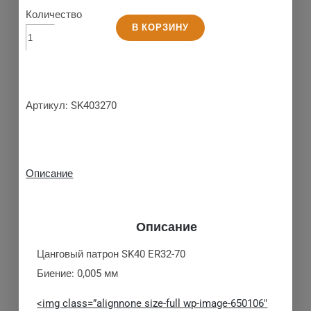
Количество
В КОРЗИНУ
Артикул:
SK403270
Описание
Описание
Цанговый патрон SK40 ER32-70
Биение: 0,005 мм
<img class=”alignnone size-full wp-image-650106″