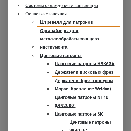
Системы охлаждения и вентиляции
Оснастка станочная
Штревеля для патронов
Органайзеры для
металлообрабатывающего
инструмента
Цанговые патроны
Цанговые патроны HSK63A
Держатели дисковых фрез
Держатели фрез с конусом
Морзе (Крепление Weldon)
Цанговые патроны NT40
(DIN2080)
Цанговые патроны SK
Цанговые патроны
SK40 DC