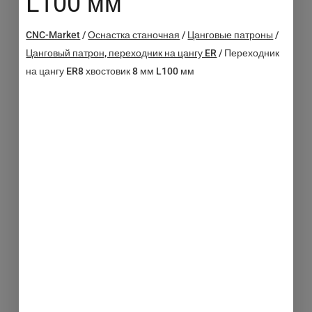
L100 мм
CNC-Market
/
Оснастка станочная
/
Цанговые патроны
/
Цанговый патрон, переходник на цангу ER
/
Переходник
на цангу ER8 хвостовик 8 мм L100 мм