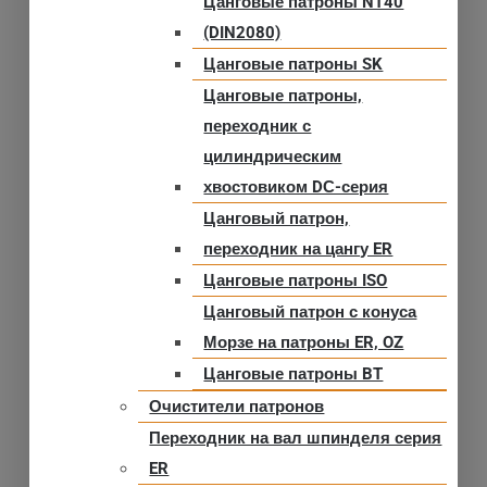
Цанговые патроны NT40
(DIN2080)
Цанговые патроны SK
Цанговые патроны,
переходник с
цилиндрическим
хвостовиком DС-серия
Цанговый патрон,
переходник на цангу ER
Цанговые патроны ISO
Цанговый патрон с конуса
Морзе на патроны ER, OZ
Цанговые патроны BT
Очистители патронов
Переходник на вал шпинделя серия
ER