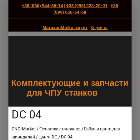
+38 (066) 944-65-14
|
+38 (096) 923-20-91
|
+38
(‎099) 650-64-68
Магазин
Мой аккаунт
Корзина
Комплектующие и запчасти
для ЧПУ станков
DC 04
CNC-Market
/
Оснастка станочная
/
Гайки и цанги для
шпинделей
/
Цанги DС
/
DC 04