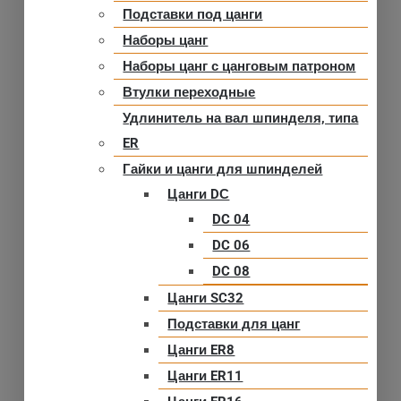
Подставки под цанги
Наборы цанг
Наборы цанг с цанговым патроном
Втулки переходные
Удлинитель на вал шпинделя, типа
ER
Гайки и цанги для шпинделей
Цанги DС
DC 04
DC 06
DC 08
Цанги SC32
Подставки для цанг
Цанги ER8
Цанги ER11