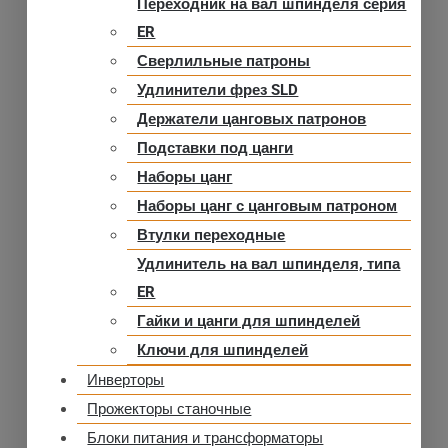
Переходник на вал шпинделя серия
ER
Сверлильные патроны
Удлинители фрез SLD
Держатели цанговых патронов
Подставки под цанги
Наборы цанг
Наборы цанг с цанговым патроном
Втулки переходные
Удлинитель на вал шпинделя, типа
ER
Гайки и цанги для шпинделей
Ключи для шпинделей
Инверторы
Прожекторы станочные
Блоки питания и трансформаторы