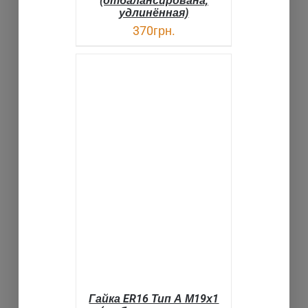
(отбалансирована,
удлинённая)
370
грн.
В КОРЗИНУ
ДЕТАЛИ
Гайка ER16 Тип А М19х1