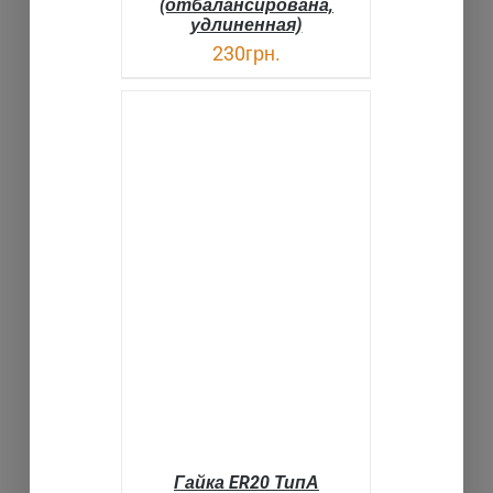
(отбалансирована,
удлиненная)
230
грн.
В КОРЗИНУ
ДЕТАЛИ
Гайка ER20 ТипА